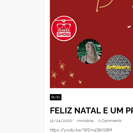
BLOG
FELIZ NATAL E UM 
12/24/2020
·
mmolina
·
0 Comments
https://youtu.be/WEm4SttrQ8M