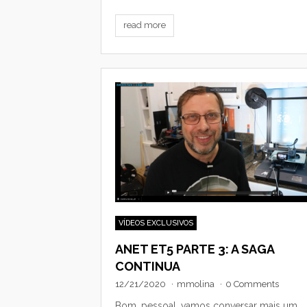
read more
VÍDEOS EXCLUSIVOS
ANET ET5 PARTE 3: A SAGA
CONTINUA
12/21/2020
·
mmolina
·
0 Comments
Bom, pessoal, vamos conversar mais um