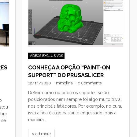
VÍDEOS EXCLUSIVOS
RES
CONHEÇA A OPÇÃO “PAINT-ON
SUPPORT” DO PRUSASLICER
12/14/2020
·
mmolina
·
0 Comments
Definir como ou onde os suportes serão
posicionados nem sempre foi algo muito trivial
o
nos principais fatiadores. Por exemplo, no cura,
stou
isso ainda é algo bastante engessado, pois a
obre
maneira…
 se
read more