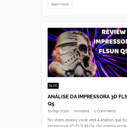
read more
BLOG
ANÁLISE DA IMPRESSORA 3D FL
Q5
12/09/2020
·
mmolina
·
0 Comments
No vídeo abaixo você verá a análise que fiz
impressora 3D FLSUN Q5. De quebra ainda