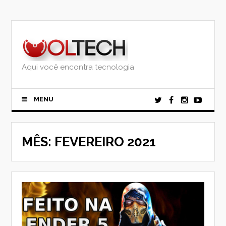
Skip
to
content
Aqui você encontra tecnologia
MENU
MÊS:
FEVEREIRO 2021